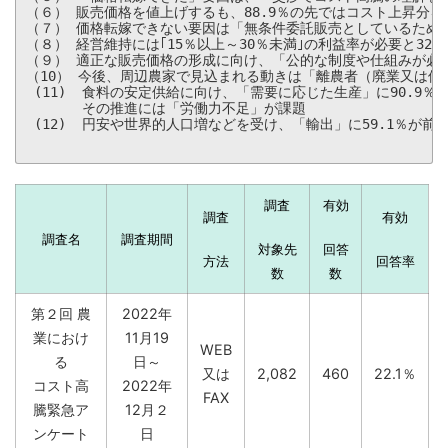
（６） 販売価格を値上げするも、88.9％の先ではコスト上昇分を
（７） 価格転嫁できない要因は「無条件委託販売としているため」
（８） 経営維持には｢15％以上～30％未満｣の利益率が必要と32.8
（９） 適正な販売価格の形成に向け、「公的な制度や仕組みが必要」
（10） 今後、周辺農家で見込まれる動きは「離農者（廃業又は倒
 (11)  食料の安定供給に向け、「需要に応じた生産」に90.9％が
       その推進には「労働力不足」が課題

 (12)  円安や世界的人口増などを受け、「輸出」に59.1％が前向
調査
有効
調査
有効
調査名
調査期間
対象先
回答
方法
回答率
数
数
第２回 農
2022年
業におけ
11月19
WEB
る
日～
又は
2,082
460
22.1％
コスト高
2022年
FAX
騰緊急ア
12月２
ンケート
日