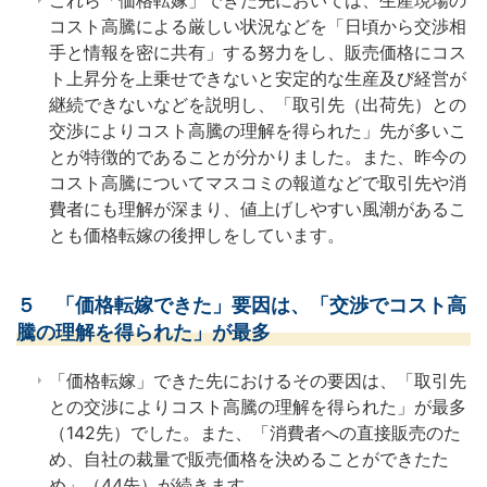
これら「価格転嫁」できた先においては、生産現場の
コスト高騰による厳しい状況などを「日頃から交渉相
手と情報を密に共有」する努力をし、販売価格にコス
ト上昇分を上乗せできないと安定的な生産及び経営が
継続できないなどを説明し、「取引先（出荷先）との
交渉によりコスト高騰の理解を得られた」先が多いこ
とが特徴的であることが分かりました。また、昨今の
コスト高騰についてマスコミの報道などで取引先や消
費者にも理解が深まり、値上げしやすい風潮があるこ
とも価格転嫁の後押しをしています。
５ 「価格転嫁できた」要因は、「交渉でコスト高
騰の理解を得られた」が最多
「価格転嫁」できた先におけるその要因は、「取引先
との交渉によりコスト高騰の理解を得られた」が最多
（142先）でした。また、「消費者への直接販売のた
め、自社の裁量で販売価格を決めることができたた
め」（44先）が続きます。