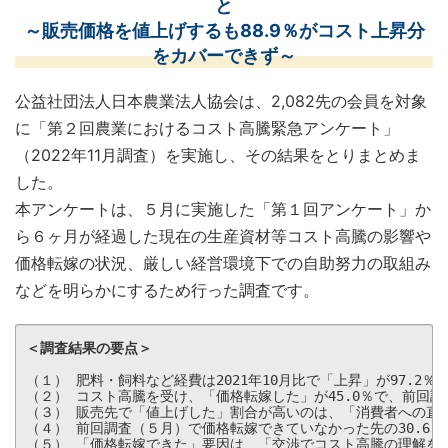
と
～販売価格を値上げするも88.9％がコスト上昇分
をカバーできず～
公益社団法人日本農業法人協会は、2,082先の会員を対象
に「第２回農業におけるコスト高騰緊急アンケート」
（2022年11月調査）を実施し、その結果をとりまとめま
した。
本アンケートは、５月に実施した「第１回アンケート」か
ら６ヶ月が経過した現在の生産資材等コスト高騰の影響や
価格転嫁の状況、厳しい経営環境下での自助努力の取組み
などを明らかにするため行った調査です。
＜調査結果の要点＞
（１） 肥料・飼料など経費は2021年10月比で「上昇」が97.2％

（２） コスト高騰を受け、「価格転嫁した」が45.0％で、前回調査
（３） 販売先で「値上げした」割合が高いのは、「消費者への直接
（４） 前回調査（５月）で価格転嫁できていなかった先の30.6％
（５） 「価格転嫁できた」要因は、「交渉でコスト高騰の理解を得