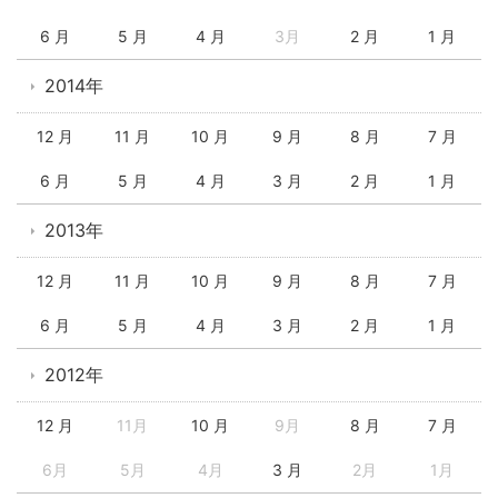
6 月
5 月
4 月
3月
2 月
1 月
2014年
12 月
11 月
10 月
9 月
8 月
7 月
6 月
5 月
4 月
3 月
2 月
1 月
2013年
12 月
11 月
10 月
9 月
8 月
7 月
6 月
5 月
4 月
3 月
2 月
1 月
2012年
12 月
11月
10 月
9月
8 月
7 月
6月
5月
4月
3 月
2月
1月