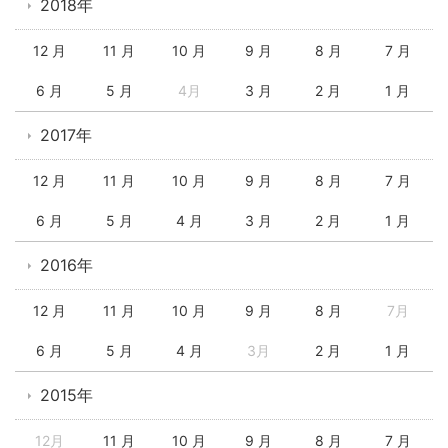
2018年
12 月
11 月
10 月
9 月
8 月
7 月
6 月
5 月
4月
3 月
2 月
1 月
2017年
12 月
11 月
10 月
9 月
8 月
7 月
6 月
5 月
4 月
3 月
2 月
1 月
2016年
12 月
11 月
10 月
9 月
8 月
7月
6 月
5 月
4 月
3月
2 月
1 月
2015年
12月
11 月
10 月
9 月
8 月
7 月