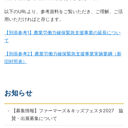
以下のURLより、参考資料をご覧いただき、ご理解、ご活
用いただければと存じます。
【別添参考1】農業労働力確保緊急支援事業の延長につい
て
【別添参考2】農業労働力確保緊急支援事業実施要綱（新
旧対照表）
お知らせ
【募集情報】ファーマーズ＆キッズフェスタ2027 協
賛・出展募集について