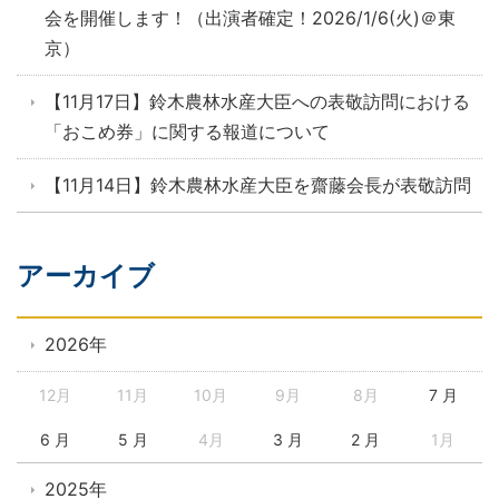
会を開催します！（出演者確定！2026/1/6(火)＠東
京）
【11月17日】鈴木農林水産大臣への表敬訪問における
「おこめ券」に関する報道について
【11月14日】鈴木農林水産大臣を齋藤会長が表敬訪問
アーカイブ
2026年
12月
11月
10月
9月
8月
7 月
6 月
5 月
4月
3 月
2 月
1月
2025年