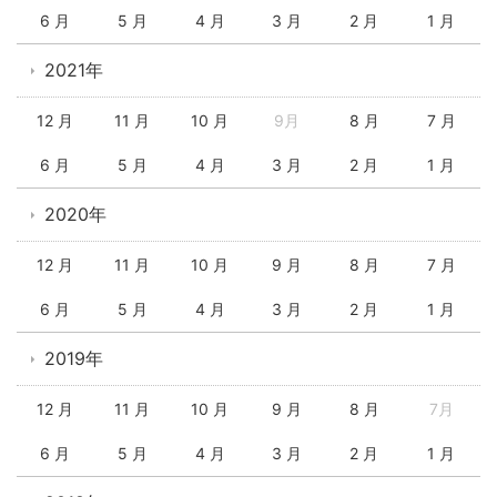
6 月
5 月
4 月
3 月
2 月
1 月
2021年
12 月
11 月
10 月
9月
8 月
7 月
6 月
5 月
4 月
3 月
2 月
1 月
2020年
12 月
11 月
10 月
9 月
8 月
7 月
6 月
5 月
4 月
3 月
2 月
1 月
2019年
12 月
11 月
10 月
9 月
8 月
7月
6 月
5 月
4 月
3 月
2 月
1 月