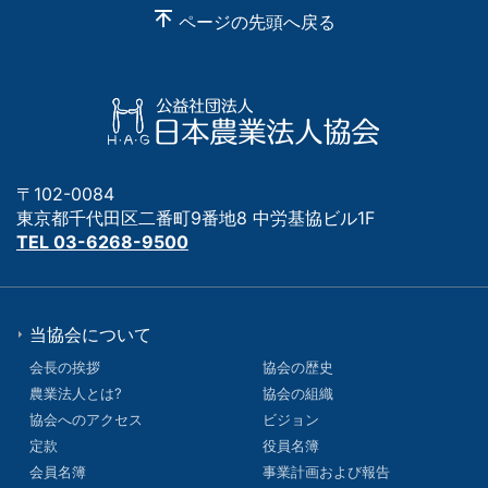
ページの先頭へ戻る
〒102-0084
東京都千代田区二番町9番地8 中労基協ビル1F
TEL 03-6268-9500
当協会について
会長の挨拶
協会の歴史
農業法人とは?
協会の組織
協会へのアクセス
ビジョン
定款
役員名簿
会員名簿
事業計画および報告