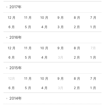
2017年
12 月
11 月
10 月
9 月
8 月
7 月
6 月
5 月
4 月
3 月
2 月
1 月
2016年
12 月
11 月
10 月
9 月
8 月
7月
6 月
5 月
4 月
3月
2 月
1 月
2015年
12月
11 月
10 月
9 月
8 月
7 月
6 月
5 月
4 月
3月
2 月
1 月
2014年