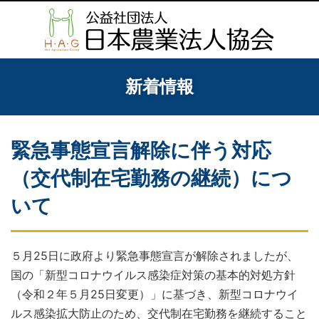
新着情報
緊急事態宣言解除に伴う対応
（交代制在宅勤務の継続）につ
いて
５月25日に政府より緊急事態宣言が解除されましたが、
国の「新型コロナウイルス感染症対策の基本的対処方針
（令和２年５月25日変更）」に基づき、新型コロナウイ
ルス感染拡大防止のため、交代制在宅勤務を継続すること