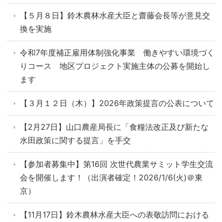
【５月８日】鈴木農林水産大臣と齋藤会長等が意見交
換を実施
令和7年度補正雇用体制強化事業 働きやすい環境づく
りコース 地区プロジェクト実施主体の公募を開始し
ます
【３月１２日（木）】2026年政策提言の公表について
【2月27日】山口農産局長に「食糧法改正及び新たな
水田政策に関する提言」を手交
【参加者募集中】第16回 次世代農業サミット学生交流
会を開催します！（出演者確定！2026/1/6(火)＠東
京）
【11月17日】鈴木農林水産大臣への表敬訪問における