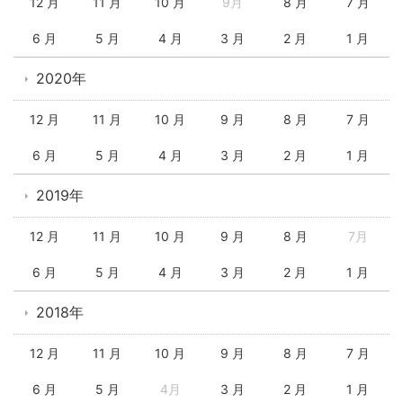
12 月
11 月
10 月
9月
8 月
7 月
6 月
5 月
4 月
3 月
2 月
1 月
2020年
12 月
11 月
10 月
9 月
8 月
7 月
6 月
5 月
4 月
3 月
2 月
1 月
2019年
12 月
11 月
10 月
9 月
8 月
7月
6 月
5 月
4 月
3 月
2 月
1 月
2018年
12 月
11 月
10 月
9 月
8 月
7 月
6 月
5 月
4月
3 月
2 月
1 月