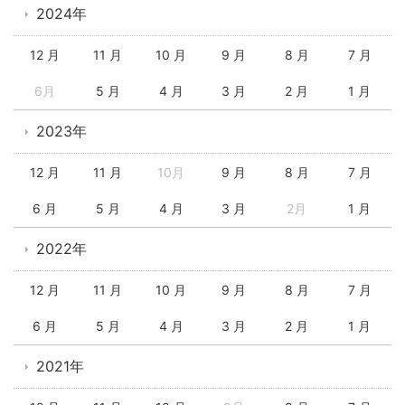
2024年
12 月
11 月
10 月
9 月
8 月
7 月
6月
5 月
4 月
3 月
2 月
1 月
2023年
12 月
11 月
10月
9 月
8 月
7 月
6 月
5 月
4 月
3 月
2月
1 月
2022年
12 月
11 月
10 月
9 月
8 月
7 月
6 月
5 月
4 月
3 月
2 月
1 月
2021年