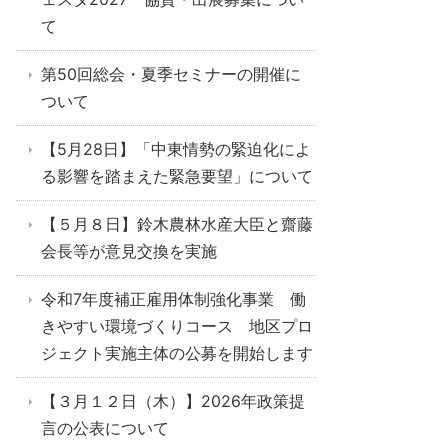
て
第50回総会・夏季セミナーの開催に
ついて
【5月28日】「中東情勢の緊迫化によ
る影響を踏まえた緊急要望」について
【５月８日】鈴木農林水産大臣と齋藤
会長等が意見交換を実施
令和7年度補正雇用体制強化事業 働
きやすい環境づくりコース 地区プロ
ジェクト実施主体の公募を開始します
【３月１２日（木）】2026年政策提
言の公表について