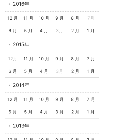
2016年
12 月
11 月
10 月
9 月
8 月
7月
6 月
5 月
4 月
3月
2 月
1 月
2015年
12月
11 月
10 月
9 月
8 月
7 月
6 月
5 月
4 月
3月
2 月
1 月
2014年
12 月
11 月
10 月
9 月
8 月
7 月
6 月
5 月
4 月
3 月
2 月
1 月
2013年
12 月
11 月
10 月
9 月
8 月
7 月