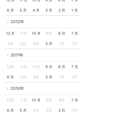
6 月
5 月
4 月
3 月
2 月
1 月
2012年
12 月
11月
10 月
9月
8 月
7 月
6月
5月
4月
3 月
2月
1月
2011年
12月
11月
10月
9 月
8 月
7 月
6 月
5月
4月
3 月
2月
1月
2010年
12月
11月
10 月
9月
8月
7 月
6 月
5 月
4月
3月
2 月
1月