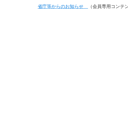
省庁等からのお知らせ
（会員専用コンテ