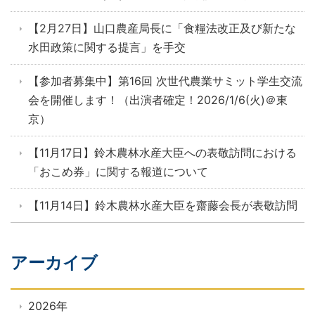
【2月27日】山口農産局長に「食糧法改正及び新たな
水田政策に関する提言」を手交
【参加者募集中】第16回 次世代農業サミット学生交流
会を開催します！（出演者確定！2026/1/6(火)＠東
京）
【11月17日】鈴木農林水産大臣への表敬訪問における
「おこめ券」に関する報道について
【11月14日】鈴木農林水産大臣を齋藤会長が表敬訪問
アーカイブ
2026年