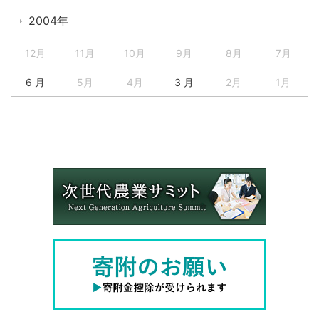
2004年
12月
11月
10月
9月
8月
7月
6 月
5月
4月
3 月
2月
1月