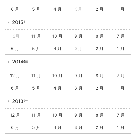
6 月
5 月
4 月
3月
2 月
1 月
2015年
12月
11 月
10 月
9 月
8 月
7 月
6 月
5 月
4 月
3月
2 月
1 月
2014年
12 月
11 月
10 月
9 月
8 月
7 月
6 月
5 月
4 月
3 月
2 月
1 月
2013年
12 月
11 月
10 月
9 月
8 月
7 月
6 月
5 月
4 月
3 月
2 月
1 月