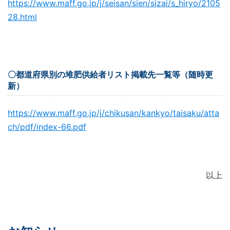
https://www.maff.go.jp/j/seisan/sien/sizai/s_hiryo/2105
28.html
〇都道府県別の堆肥供給者リスト掲載先一覧等（随時更
新）
https://www.maff.go.jp/j/chikusan/kankyo/taisaku/atta
ch/pdf/index-66.pdf
以上