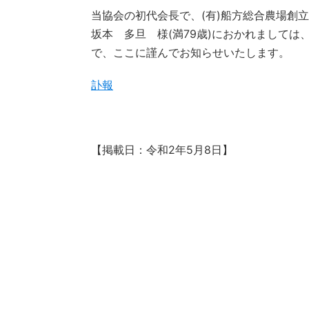
当協会の初代会長で、(有)船方総合農場創
坂本 多旦 様(満79歳)におかれましては
で、ここに謹んでお知らせいたします。
訃報
【掲載日：令和2年5月8日】