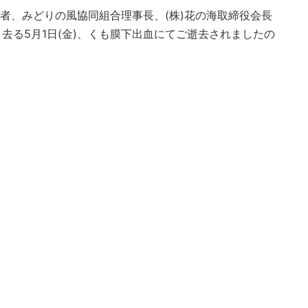
立者、みどりの風協同組合理事長、(株)花の海取締役会長
、去る5月1日(金)、くも膜下出血にてご逝去されましたの