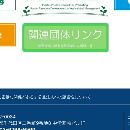
に密接な関係がある」公益法人への該当性について
2-0084
都千代田区二番町9番地8 中労基協ビル1F
 03-6268-9500