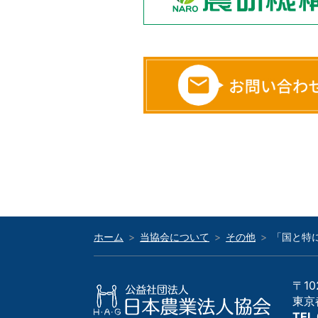
ホーム
当協会について
その他
「国と特
〒10
東京
TEL