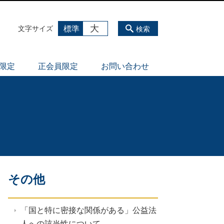
大
標準
文字サイズ
検索
員限定
正会員限定
お問い合わせ
その他
「国と特に密接な関係がある」公益法
人への該当性について