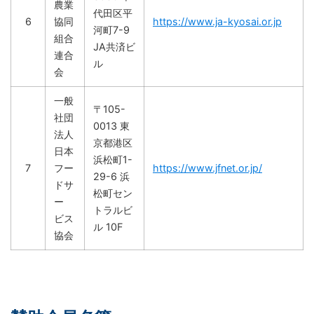
農業
代田区平
6
協同
https://www.ja-kyosai.or.jp
河町7-9
組合
JA共済ビ
連合
ル
会
一般
〒105-
社団
0013 東
法人
京都港区
日本
浜松町1-
7
フー
https://www.jfnet.or.jp/
29-6 浜
ドサ
松町セン
ー
トラルビ
ビス
ル 10F
協会