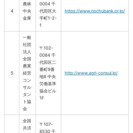
農林
0004 千
4
中央
代田区大
https://www.nochubank.or.jp/
金庫
手町1-2-
1
一般
社団
〒102-
法人
0084 千
全国
代田区二
農業
番町9番
5
経営
http://www.agri-consul.jp/
地8 中央
コン
労働基準
サル
協会ビル
タン
1F
ト協
会
全国
〒107-
共済
8530 千