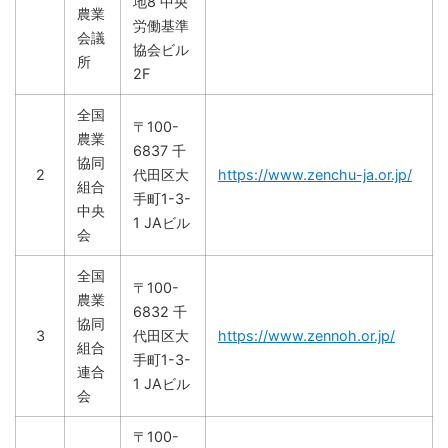
地8 中央
農業
労働基準
会議
協会ビル
所
2F
全国
〒100-
農業
6837 千
協同
2
代田区大
https://www.zenchu-ja.or.jp/
組合
手町1-3-
中央
1 JAビル
会
全国
〒100-
農業
6832 千
協同
3
代田区大
https://www.zennoh.or.jp/
組合
手町1-3-
連合
1 JAビル
会
〒100-