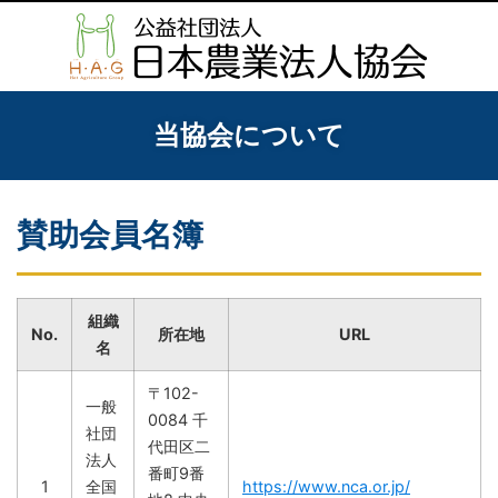
当協会について
賛助会員名簿
組織
No.
所在地
URL
名
〒102-
一般
0084 千
社団
代田区二
法人
番町9番
1
全国
https://www.nca.or.jp/