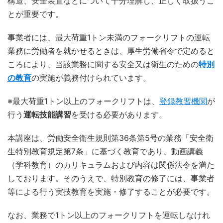
構造、安全装置などについて十分理解し、正しく取扱うこ
とが重要です。
事業者には、最大荷重1トン未満のフォークリフトの運転
業務に労働者を就かせるときは、厚生労働省令で定めると
ころにより、当該業務に関する安全又は衛生のための
特別
の教育
の実施が義務付けられています。
※最大荷重1トン以上のフォークリフトは、
登録教習機関
が
行う
運転技
能
講習
を受ける必要があります。
本講座は、労働安全衛生規則第36条第5号の業務「安全衛
生特別教育規定第7条」に基づく教育であり、動画講義
（学科教育）のカリキュラムおよび内容は関係法令を満た
しております。そのうえで、特別教育の修了には、事業者
等による行う実技教育を実施・修了することが必要です。
なお、業務で1トン以上のフォークリフトを運転しなけれ