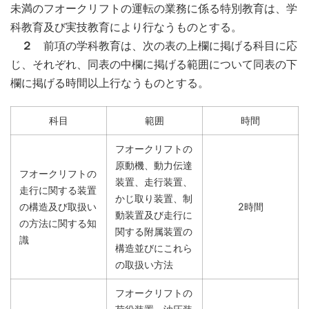
未満のフオークリフトの運転の業務に係る特別教育は、学
科教育及び実技教育により行なうものとする。
２
前項の学科教育は、次の表の上欄に掲げる科目に応
じ、それぞれ、同表の中欄に掲げる範囲について同表の下
欄に掲げる時間以上行なうものとする。
科目
範囲
時間
フオークリフトの
原動機、動力伝達
フオークリフトの
装置、走行装置、
走行に関する装置
かじ取り装置、制
の構造及び取扱い
2時間
動装置及び走行に
の方法に関する知
関する附属装置の
識
構造並びにこれら
の取扱い方法
フオークリフトの