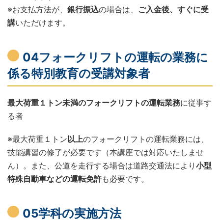
※お支払方法が、
銀行振込
の場合は、
ご入金後、すぐに受
講
いただけます。
04フォークリフトの運転の業務に
係る特別教育の受講対象者
最大荷重１トン未満のフォークリフトの運転業務
に従事す
る者
※最大荷重１トン
以上
のフォークリフトの運転業務には、
技能講習の修了が必要です（本講座では対応いたしませ
ん）。また、公道を走行する場合は道路交通法により
小型
特殊自動車などの運転免許
も必要です。
05学科の実施方法