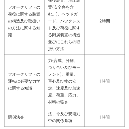
荷役装置、油圧装
フオークリフトの
置(安全弁を含
荷役に関する装置
む。)、ヘツドガ
の構造及び取扱い
ード、バツクレス
2時間
の方法に関する知
ト及び荷役に関す
識
る附属装置の構造
並びにこれらの取
扱い方法
力(合成、分解、
つり合い及びモー
フオークリフトの
メント)、重量、
運転に必要な力学
重心及び物の安
1時間
に関する知識
定、速度及び加速
度、荷重、応力、
材料の強さ
法、令及び安衛則
関係法令
1時間
中の関係条項