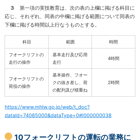
３
第一項の実技教育は、次の表の上欄に掲げる科目に
応じ、それぞれ、同表の中欄に掲げる範囲について同表の
下欄に掲げる時間以上行なうものとする。
科目
範囲
時間
フオークリフトの
基本走行及び応用
4時間
走行の操作
走行
基本操作、フオー
フオークリフトの
クの抜き差し、荷
2時間
荷役の操作
の配列及び積重ね
https://www.mhlw.go.jp/web/t_doc?
dataId=74085000&dataType=0#l000000038
10
フォークリフトの運転の業務に