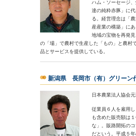
ハム・ソーセージ、
達の純粋赤豚」に代
る。経営理念は「農
産産業の構築」にあ
地域の宝物を再発見
の「場」で農村で生産した「もの」と農村
品とサービスを提供している。
新潟県 長岡市（有）グリーン
日本農業法人協会元
従業員６人を雇用し
も含めた販売額は１
な」。販路開拓のコ
だという。平成５年