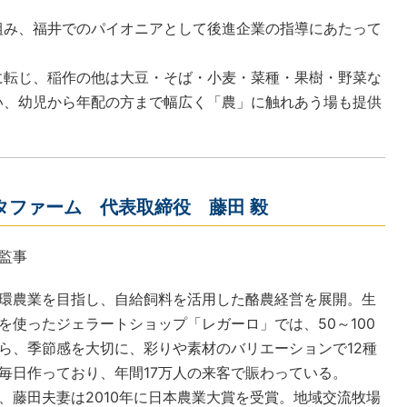
組み、福井でのパイオニアとして後進企業の指導にあたって
に転じ、稲作の他は大豆・そば・小麦・菜種・果樹・野菜な
い、幼児から年配の方まで幅広く「農」に触れあう場も提供
タファーム 代表取締役 藤田 毅
監事
環農業を目指し、自給飼料を活用した酪農経営を展開。生
を使ったジェラートショップ「レガーロ」では、50～100
ら、季節感を大切に、彩りや素材のバリエーションで12種
毎日作っており、年間17万人の来客で賑わっている。
、藤田夫妻は2010年に日本農業大賞を受賞。地域交流牧場