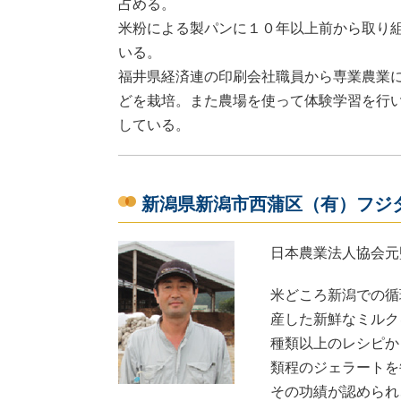
占める。
米粉による製パンに１０年以上前から取り
いる。
福井県経済連の印刷会社職員から専業農業
どを栽培。また農場を使って体験学習を行
している。
新潟県新潟市西蒲区（有）フジ
日本農業法人協会元
米どころ新潟での循
産した新鮮なミルク
種類以上のレシピか
類程のジェラートを
その功績が認められ