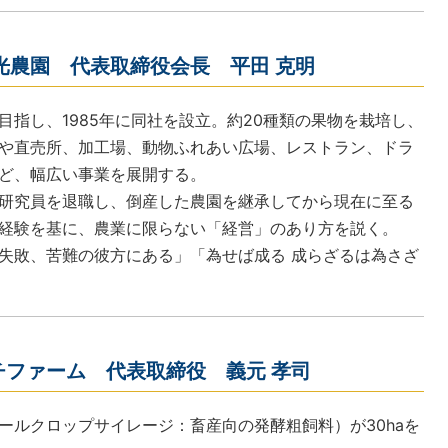
光農園 代表取締役会長 平田 克明
目指し、1985年に同社を設立。約20種類の果物を栽培し、
や直売所、加工場、動物ふれあい広場、レストラン、ドラ
ど、幅広い事業を展開する。
研究員を退職し、倒産した農園を継承してから現在に至る
経験を基に、農業に限らない「経営」のあり方を説く。
失敗、苦難の彼方にある」「為せば成る 成らざるは為さざ
チファーム 代表取締役 義元 孝司
ホールクロップサイレージ：畜産向の発酵粗飼料）が30haを