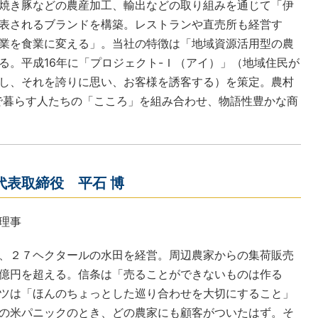
焼き豚などの農産加工、輸出などの取り組みを通じて「伊
表されるブランドを構築。レストランや直売所も経営す
業を食業に変える」。当社の特徴は「地域資源活用型の農
る。平成16年に「プロジェクト-Ｉ（アイ）」（地域住民が
し、それを誇りに思い、お客様を誘客する）を策定。農村
で暮らす人たちの「こころ」を組み合わせ、物語性豊かな商
代表取締役 平石 博
理事
、２７ヘクタールの水田を経営。周辺農家からの集荷販売
億円を超える。信条は「売ることができないものは作る
ツは「ほんのちょっとした巡り合わせを大切にすること」
の米パニックのとき、どの農家にも顧客がついたはず。そ