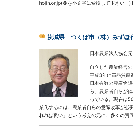
hojin.or.jp(＠を小文字に変換して下さ
茨城県 つくば市（株）みずほ
日本農業法人協会元
自立した農業経営の
平成3年に高品質農
日本有数の農産物販
ら、農業者自らが値
っている。現在は5
業化するには、農業者自らの意識改革が必
れれば良い」という考えの元に、多くの賛