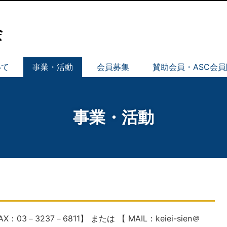
いて
事業・活動
会員募集
賛助会員・ASC会
事業・活動
－3237－6811】 または 【 MAIL：keiei-sien＠