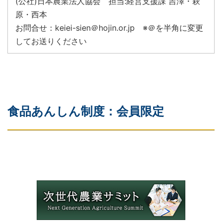
(公社)日本農業法人協会 担当:経営支援課 吉澤・萩
原・西本
お問合せ：keiei-sien＠hojin.or.jp ※＠を半角に変更
してお送りください
食品あんしん制度：会員限定