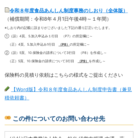
令和８年度食品あんしん制度事務のしおり（全体版）
（補償期間：令和8年４月1日午後4時～１年間）
※しおり内の記載に誤まりがございました下記の通り訂正いたします。
①（誤）4頁、5.加入申込み１行目 （P7）の所定欄に～
（正）4頁、5.加入申込み1行目
（P8）
の所定欄に～
②（誤）5頁、10.保険金の請求について3行目 （P8）を作成し～
（正）5頁、10.保険金の請求について3行目
（P9）
を作成し～
保険料の見積り依頼はこちらの様式をご提出ください
【Word版】令和８年度食品あんしん制度申告書（兼見
積依頼書）
この件についてのお問い合わせ先