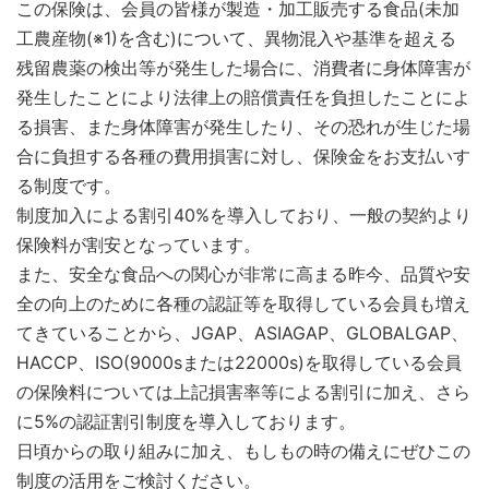
この保険は、会員の皆様が製造・加工販売する食品(未加
工農産物(※1)を含む)について、異物混入や基準を超える
残留農薬の検出等が発生した場合に、消費者に身体障害が
発生したことにより法律上の賠償責任を負担したことによ
る損害、また身体障害が発生したり、その恐れが生じた場
合に負担する各種の費用損害に対し、保険金をお支払いす
る制度です。
制度加入による割引40%を導入しており、一般の契約より
保険料が割安となっています。
また、安全な食品への関心が非常に高まる昨今、品質や安
全の向上のために各種の認証等を取得している会員も増え
てきていることから、JGAP、ASIAGAP、GLOBALGAP、
HACCP、ISO(9000sまたは22000s)を取得している会員
の保険料については上記損害率等による割引に加え、さら
に5%の認証割引制度を導入しております。
日頃からの取り組みに加え、もしもの時の備えにぜひこの
制度の活用をご検討ください。