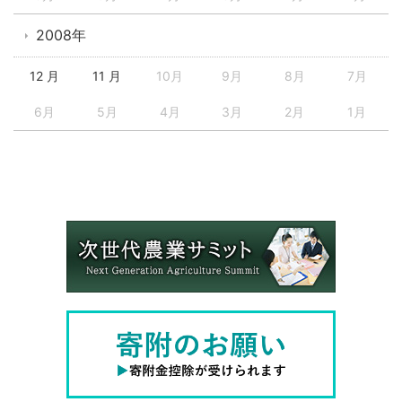
2008年
12 月
11 月
10月
9月
8月
7月
6月
5月
4月
3月
2月
1月