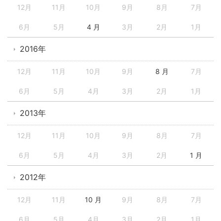
12月
11月
10月
9月
8月
7月
6月
5月
4 月
3月
2月
1月
2016年
12月
11月
10月
9月
8 月
7月
6月
5月
4月
3月
2月
1月
2013年
12月
11月
10月
9月
8月
7月
6月
5月
4月
3月
2月
1 月
2012年
12月
11月
10 月
9月
8月
7月
6月
5月
4月
3月
2月
1月