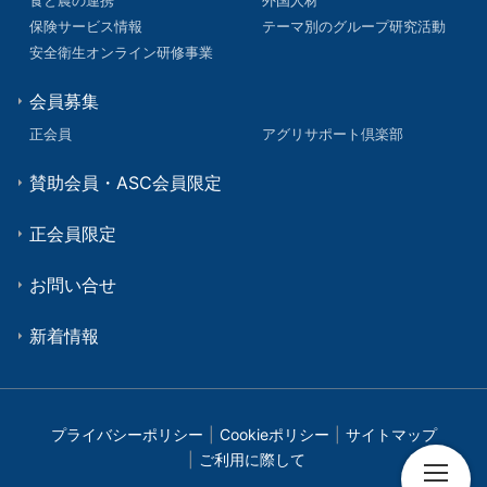
保険サービス情報
テーマ別のグループ研究活動
安全衛生オンライン研修事業
会員募集
正会員
アグリサポート倶楽部
賛助会員・ASC会員限定
正会員限定
お問い合せ
新着情報
プライバシーポリシー
Cookieポリシー
サイトマップ
ご利用に際して