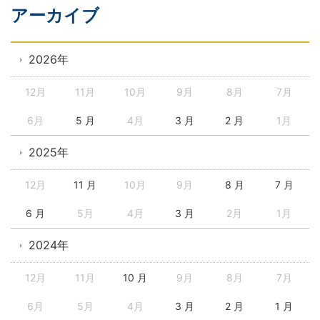
アーカイブ
2026年
12月
11月
10月
9月
8月
7月
6月
5 月
4月
3 月
2 月
1月
2025年
12月
11 月
10月
9月
8 月
7 月
6 月
5月
4月
3 月
2月
1月
2024年
12月
11月
10 月
9月
8月
7月
6月
5月
4月
3 月
2 月
1 月