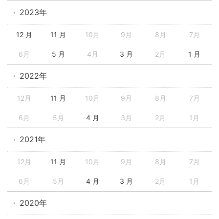
2023年
12 月
11 月
10月
9月
8月
7月
6月
5 月
4月
3 月
2月
1 月
2022年
12月
11 月
10月
9月
8月
7月
6月
5月
4 月
3月
2月
1月
2021年
12月
11 月
10月
9月
8月
7月
6月
5月
4 月
3 月
2月
1月
2020年