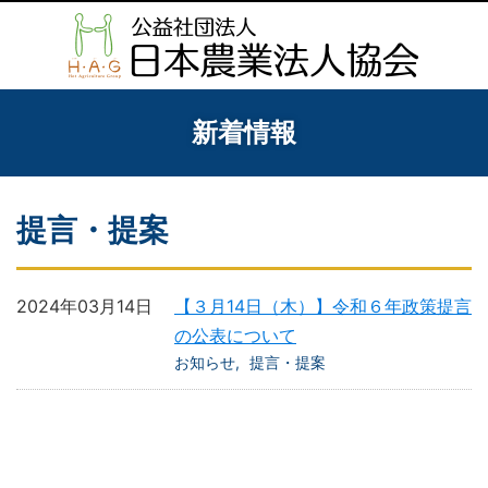
新着情報
提言・提案
2024年03月14日
【３月14日（木）】令和６年政策提言
の公表について
お知らせ
提言・提案