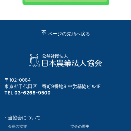
ページの先頭へ戻る
〒102-0084
東京都千代田区二番町9番地8 中労基協ビル1F
TEL 03-6268-9500
当協会について
会長の挨拶
協会の歴史