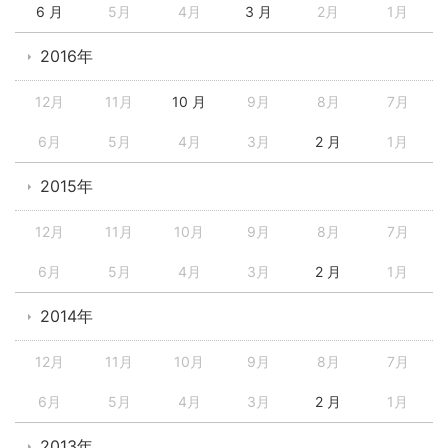
6 月
5月
4月
3 月
2月
1月
2016年
12月
11月
10 月
9月
8月
7月
6月
5月
4月
3月
2 月
1月
2015年
12月
11月
10月
9月
8月
7月
6月
5月
4月
3月
2 月
1月
2014年
12月
11月
10月
9月
8月
7月
6月
5月
4月
3月
2 月
1月
2013年