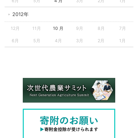
6月
5月
4 月
3月
2月
1月
2012年
12月
11月
10 月
9月
8月
7月
6月
5月
4月
3月
2月
1月