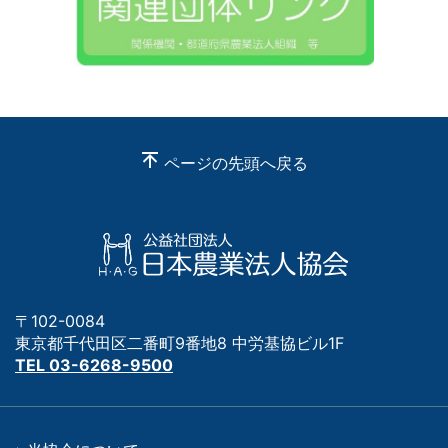
ページの先頭へ戻る
〒102-0084
東京都千代田区二番町9番地8 中労基協ビル1F
TEL 03-6268-9500