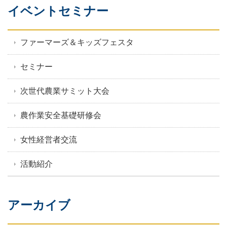
イベントセミナー
ファーマーズ＆キッズフェスタ
セミナー
次世代農業サミット大会
農作業安全基礎研修会
女性経営者交流
活動紹介
アーカイブ