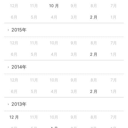
12月
11月
10 月
9月
8月
7月
6月
5月
4月
3月
2 月
1月
2015年
12月
11月
10月
9月
8月
7月
6月
5月
4月
3月
2 月
1月
2014年
12月
11月
10月
9月
8月
7月
6月
5月
4月
3月
2 月
1月
2013年
12 月
11月
10月
9月
8月
7月