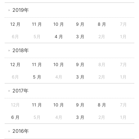
2019年
12 月
11 月
10 月
9 月
8 月
7月
6月
5月
4 月
3 月
2月
1月
2018年
12 月
11 月
10 月
9 月
8月
7月
6月
5 月
4月
3 月
2月
1月
2017年
12月
11 月
10 月
9 月
8 月
7月
6 月
5月
4月
3 月
2月
1月
2016年