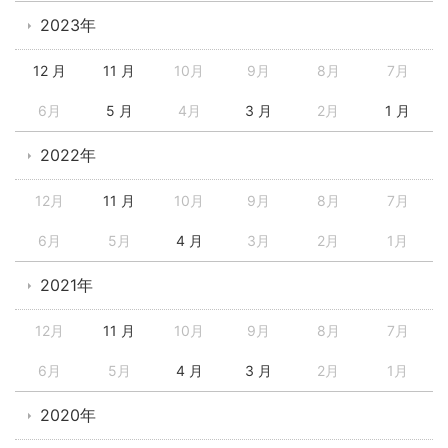
2023年
12 月
11 月
10月
9月
8月
7月
6月
5 月
4月
3 月
2月
1 月
2022年
12月
11 月
10月
9月
8月
7月
6月
5月
4 月
3月
2月
1月
2021年
12月
11 月
10月
9月
8月
7月
6月
5月
4 月
3 月
2月
1月
2020年