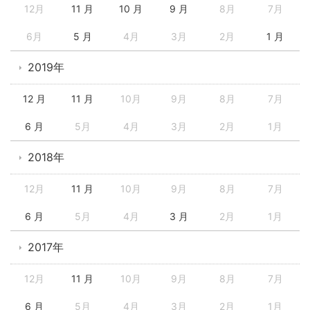
12月
11 月
10 月
9 月
8月
7月
6月
5 月
4月
3月
2月
1 月
2019年
12 月
11 月
10月
9月
8月
7月
6 月
5月
4月
3月
2月
1月
2018年
12月
11 月
10月
9月
8月
7月
6 月
5月
4月
3 月
2月
1月
2017年
12月
11 月
10月
9月
8月
7月
6 月
5月
4月
3月
2月
1月