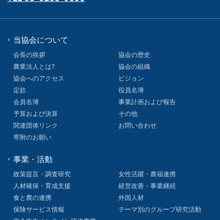
当協会について
会長の挨拶
協会の歴史
農業法人とは?
協会の組織
協会へのアクセス
ビジョン
定款
役員名簿
会員名簿
事業計画および報告
予算および決算
その他
関連団体リンク
お問い合わせ
寄附のお願い
事業・活動
政策提言・調査研究
女性活躍・農福連携
人材確保・育成支援
経営改善・事業継続
食と農の連携
外国人材
保険サービス情報
テーマ別のグループ研究活動