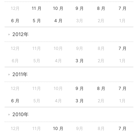
12月
11 月
10 月
9 月
8 月
7 月
6 月
5 月
4 月
3月
2月
1月
2012年
12月
11月
10月
9月
8月
7 月
6月
5月
4月
3 月
2月
1月
2011年
12月
11月
10月
9 月
8 月
7 月
6 月
5月
4月
3 月
2月
1月
2010年
12月
11月
10 月
9月
8月
7 月