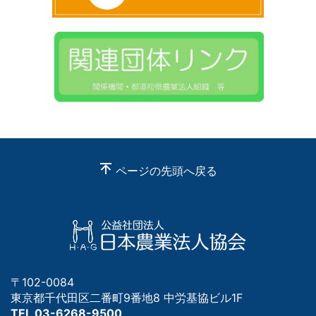
ページの先頭へ戻る
〒102-0084
東京都千代田区二番町9番地8 中労基協ビル1F
TEL 03-6268-9500