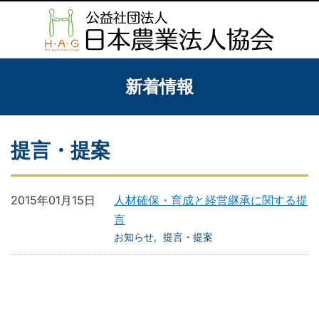
新着情報
提言・提案
2015年01月15日
人材確保・育成と経営継承に関する提
言
お知らせ
提言・提案