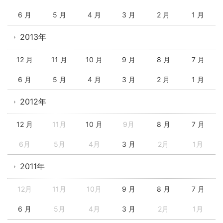
6 月
5 月
4 月
3 月
2 月
1 月
2013年
12 月
11 月
10 月
9 月
8 月
7 月
6 月
5 月
4 月
3 月
2 月
1 月
2012年
12 月
11月
10 月
9月
8 月
7 月
6月
5月
4月
3 月
2月
1月
2011年
12月
11月
10月
9 月
8 月
7 月
6 月
5月
4月
3 月
2月
1月