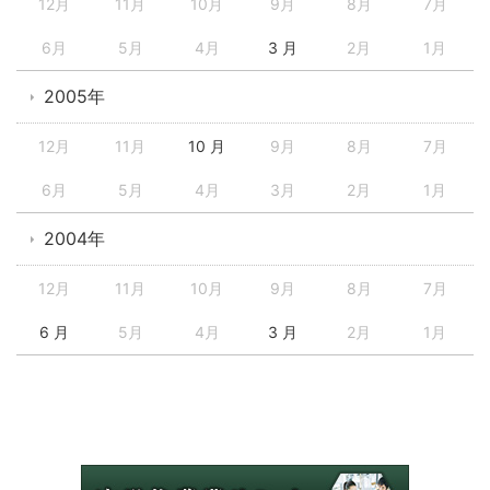
12月
11月
10月
9月
8月
7月
6月
5月
4月
3 月
2月
1月
2005年
12月
11月
10 月
9月
8月
7月
6月
5月
4月
3月
2月
1月
2004年
12月
11月
10月
9月
8月
7月
6 月
5月
4月
3 月
2月
1月