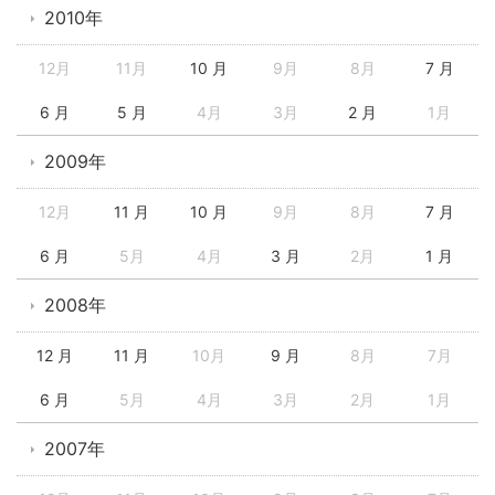
2010年
12月
11月
10 月
9月
8月
7 月
6 月
5 月
4月
3月
2 月
1月
2009年
12月
11 月
10 月
9月
8月
7 月
6 月
5月
4月
3 月
2月
1 月
2008年
12 月
11 月
10月
9 月
8月
7月
6 月
5月
4月
3月
2月
1月
2007年