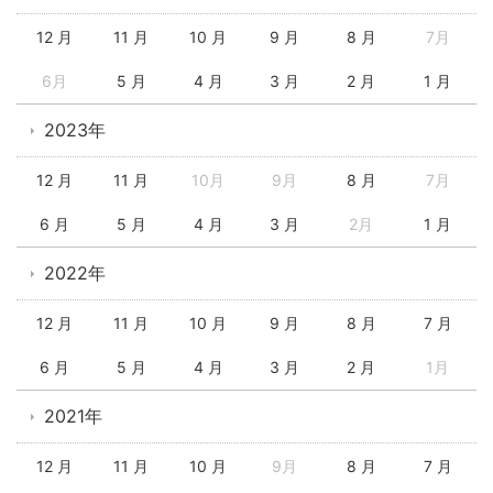
12 月
11 月
10 月
9 月
8 月
7月
6月
5 月
4 月
3 月
2 月
1 月
2023年
12 月
11 月
10月
9月
8 月
7月
6 月
5 月
4 月
3 月
2月
1 月
2022年
12 月
11 月
10 月
9 月
8 月
7 月
6 月
5 月
4 月
3 月
2 月
1月
2021年
12 月
11 月
10 月
9月
8 月
7 月